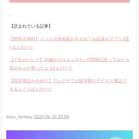
【読まれている記事】
【簡単＆無料】インスタ漫画家おすすめ！お絵描きアプリ3選
| ばよのーと
【どれがいい？】43歳がルルルンを3ヶ月間毎日使ってみたら
肌のキメが整ったよ |ばよのーと
【固定電話をやめた】アレクサでお留守番の子どもと通話で
きるよ！ | ばよのーと
bayo_fantasy
2020-06-15 20:00