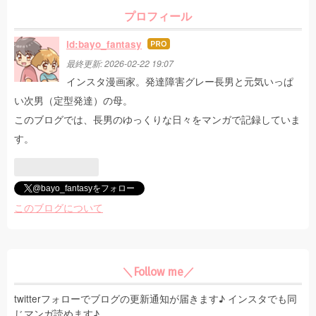
プロフィール
id:bayo_fantasy
はて
なブ
最終更新:
2026-02-22 19:07
ログ
インスタ漫画家。発達障害グレー長男と元気いっぱ
Pro
い次男（定型発達）の母。
このブログでは、長男のゆっくりな日々をマンガで記録していま
す。
@bayo_fantasyをフォロー
このブログについて
＼Follow me／
twitterフォローでブログの更新通知が届きます♪ インスタでも同
じマンガ読めます♪